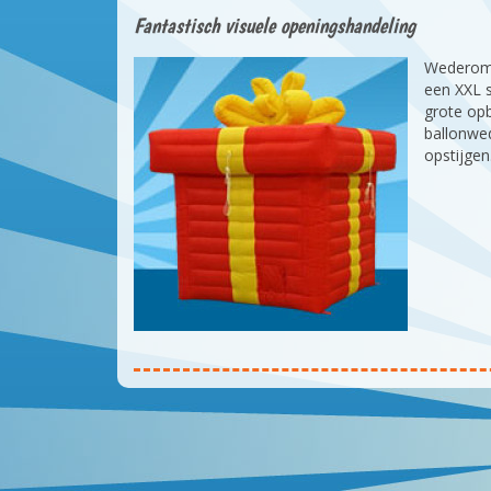
Fantastisch visuele openingshandeling
Wederom 
een XXL s
grote op
ballonwed
opstijge