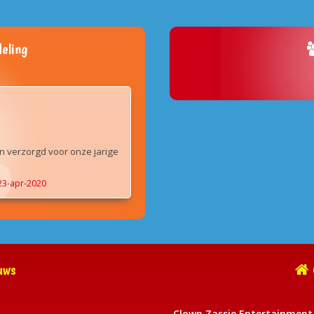
eling
n verzorgd voor onze jarige
23-apr-2020
uws
Clown Zassie Entertainment