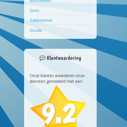
Amstelveen
Goes
Zaltbommel
Gouda
Klantwaardering
Onze klanten waarderen onze
diensten gemiddeld met een:
9.2