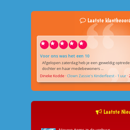
Laatste klantbeoord
Voor ons was het een 10
Afgelopen zaterdag heb je een geweldig optrede
dochter en haar medebewoners ...
Dineke Kodde
·
Clown Zassie's Kinderfeest - 1 uur
·
Laatste Nie
Nieuwe items in de verhuur