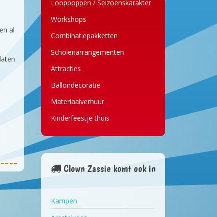
Looppoppen / Seizoenskarakter
Workshops
en al
Combinatiepakketten
Scholenarrangementen
laten
Attracties
Ballondecoratie
Materiaalverhuur
Kinderfeestje thuis
Clown Zassie komt ook in
Kampen