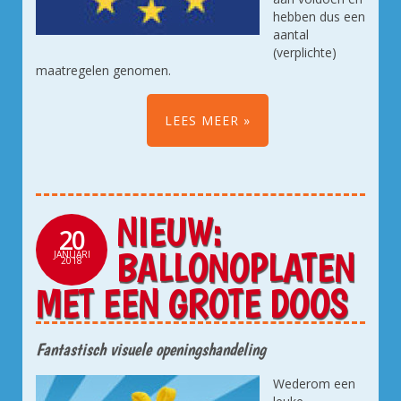
hebben dus een
aantal
(verplichte)
maatregelen genomen.
LEES MEER
NIEUW:
20
BALLONOPLATEN
JANUARI
2018
MET EEN GROTE DOOS
Fantastisch visuele openingshandeling
Wederom een