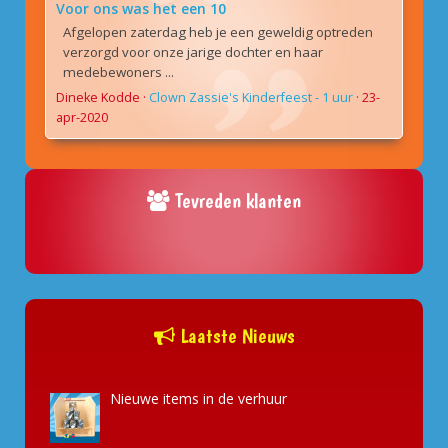
Voor ons was het een 10
Afgelopen zaterdag heb je een geweldig optreden
verzorgd voor onze jarige dochter en haar
medebewoners ...
Dineke Kodde
·
Clown Zassie's Kinderfeest - 1 uur
·
23-
apr-2020
Tevreden klanten
Laatste Nieuws
Nieuwe items in de verhuur