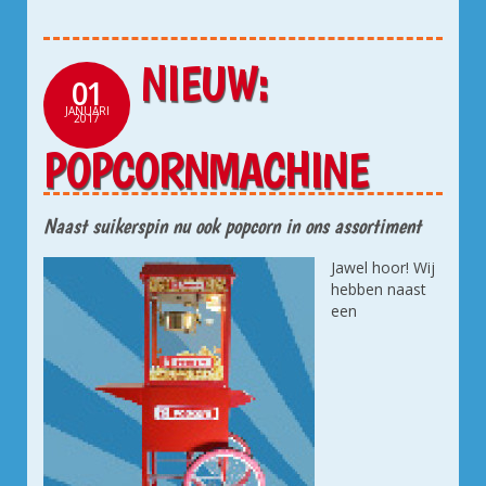
NIEUW:
01
JANUARI
2017
POPCORNMACHINE
Naast suikerspin nu ook popcorn in ons assortiment
Jawel hoor! Wij
hebben naast
een