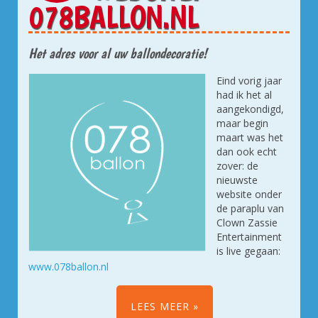
078BALLON.NL
Het adres voor al uw ballondecoratie!
Eind vorig jaar
had ik het al
aangekondigd,
maar begin
maart was het
dan ook echt
zover: de
nieuwste
website onder
de paraplu van
Clown Zassie
Entertainment
is live gegaan:
www.078ballon.nl
LEES MEER