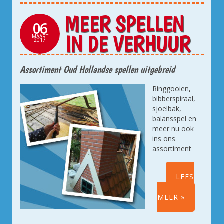
MEER SPELLEN
06
IN DE VERHUUR
MAART
2017
Assortiment Oud Hollandse spellen uitgebreid
Ringgooien,
bibberspiraal,
sjoelbak,
balansspel en
meer nu ook
ins ons
assortiment
LEES
MEER