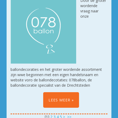
Door de groter
wordende
vraag naar
onze
ballondecoraties en het groter wordende assortiment
zijn wwe begonnen met een eigen handelsnaam en
website voro de ballondecotaties: 078ballon, de
ballondecoratie specialist van de Drechtsteden
LEES MEER
[
1
]
2
3
4
5
>
>>