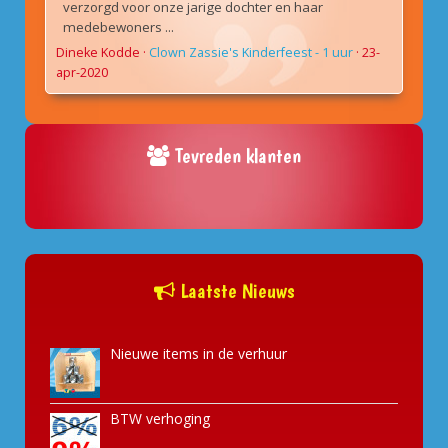
verzorgd voor onze jarige dochter en haar
medebewoners ...
Dineke Kodde
·
Clown Zassie's Kinderfeest - 1 uur
·
23-
apr-2020
Tevreden klanten
Laatste Nieuws
Nieuwe items in de verhuur
BTW verhoging